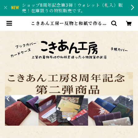
ショップ8周年記念第3弾！ウォレット（札入）販
売！在庫限りの特別販売です。
こきあん工房ー反物と和紙で作る和
風雑貨のお店ー