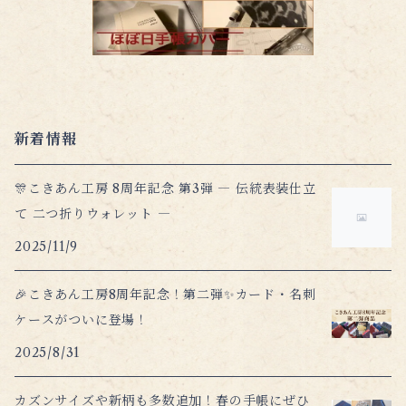
新着情報
🎊こきあん工房 8周年記念 第3弾 ― 伝統表装仕立
て 二つ折りウォレット ―
2025/11/9
🎉こきあん工房8周年記念！第二弾✨カード・名刺
ケースがついに登場！
2025/8/31
カズンサイズや新柄も多数追加！春の手帳にぜひ