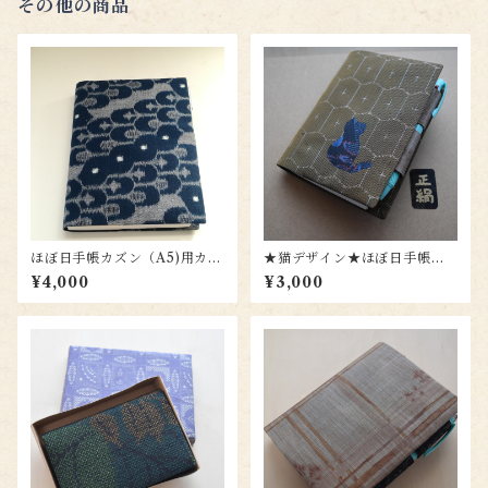
その他の商品
ほぼ日手帳カズン（A5)用カバ
★猫デザイン★ほぼ日手帳オ
ー hc030
リジナル（A6)用カバー to00
¥4,000
¥3,000
7n