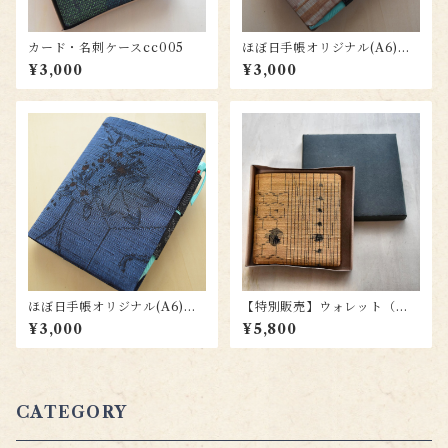
カード・名刺ケースcc005
ほぼ日手帳オリジナル(A6)用
カバー ho033
¥3,000
¥3,000
ほぼ日手帳オリジナル(A6)用
【特別販売】ウォレット（札
カバー(結城紬)ho035
入）wl008
¥3,000
¥5,800
CATEGORY