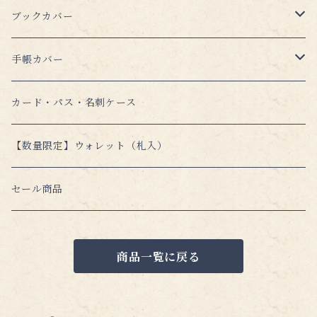
ブックカバー
【本の(単)羽織】文庫本 （おススメの新商品！）
手帳カバー
５周年記念セット
【本の(上)羽織】文庫本
ほぼ日手帳対応カバー
カード・パス・名刺ケース
単品販売
標準フリーサイズ
オリジナル（A6）
新書本フリーサイズ
【数量限定】ウォレット（札入）
ハヤカワ文庫フリーサイズ（少し大きめ）
カズン（A5）
標準サイズ
単行本フリーサイズ
セール商品
特別仕様（猫デザイン）
コミック・ビジネスサイズ（少し大きめ）
単行本 四六判サイズ(少し小さめ)
商品一覧に戻る
単行本 B6サイズ（小さめ）
単行本 標準サイズ