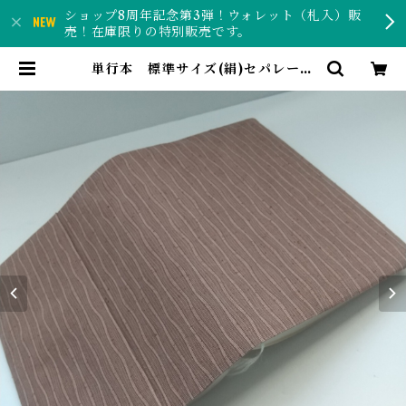
ショップ8周年記念第3弾！ウォレット（札入）販
売！在庫限りの特別販売です。
単行本 標準サイズ(絹)セパレート
式ブックカバー ht066 | こきあん
工房ー反物と和紙で作る和風雑貨の
お店ー