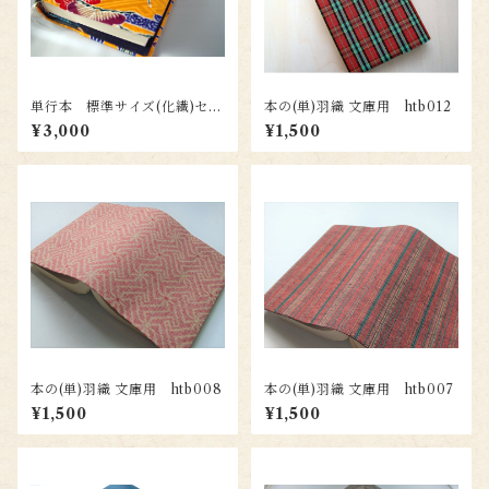
単行本 標準サイズ(化繊)セパ
本の(単)羽織 文庫用 htb012
レート式ブックカバー ht050
¥3,000
¥1,500
本の(単)羽織 文庫用 htb008
本の(単)羽織 文庫用 htb007
¥1,500
¥1,500