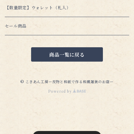
単品販売
標準フリーサイズ
オリジナル（A6）
新書本フリーサイズ
【数量限定】ウォレット（札入）
ハヤカワ文庫フリーサイズ（少し大きめ）
カズン（A5）
標準サイズ
単行本フリーサイズ
セール商品
特別仕様（猫デザイン）
コミック・ビジネスサイズ（少し大きめ）
単行本 四六判サイズ(少し小さめ)
商品一覧に戻る
単行本 B6サイズ（小さめ）
単行本 標準サイズ
© こきあん工房ー反物と和紙で作る和風雑貨のお店ー
Powered by
単行本 菊版サイズ（大きめ）