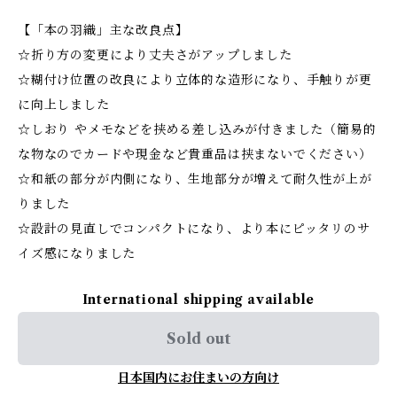
【「本の羽織」主な改良点】
☆折り方の変更により丈夫さがアップしました
☆糊付け位置の改良により立体的な造形になり、手触りが更
に向上しました
☆しおり やメモなどを挟める差し込みが付きました（簡易的
な物なのでカードや現金など貴重品は挟まないでください）
☆和紙の部分が内側になり、生地部分が増えて耐久性が上が
りました
☆設計の見直しでコンパクトになり、より本にピッタリのサ
イズ感になりました
International shipping available
Sold out
日本国内にお住まいの方向け