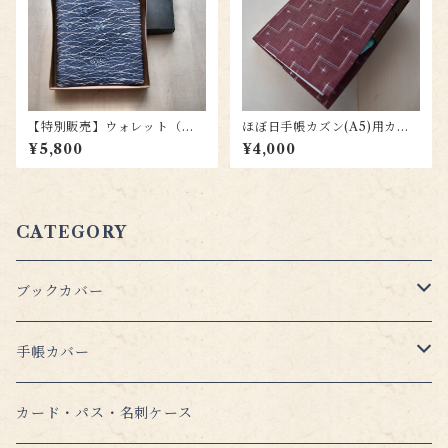
【特別販売】ウォレット（札
ほぼ日手帳カズン(A5)用カバ
入）wl001
ー hc038
¥5,800
¥4,000
CATEGORY
ブックカバー
【本の(単)羽織】文庫本 （おススメの新商品！）
手帳カバー
５周年記念セット
【本の(上)羽織】文庫本
ほぼ日手帳対応カバー
カード・パス・名刺ケース