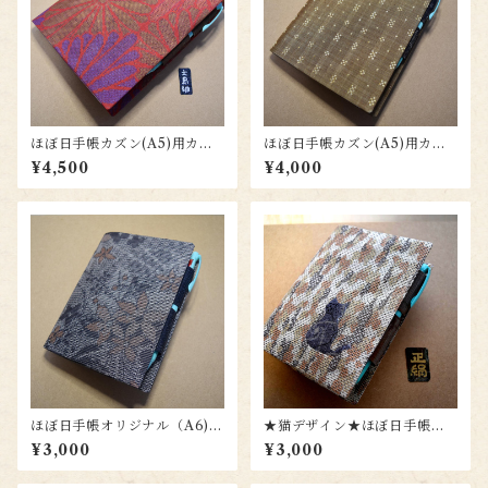
ほぼ日手帳カズン(A5)用カバ
ほぼ日手帳カズン(A5)用カバ
ー(大島紬)tc002z
ー tc001
¥4,500
¥4,000
ほぼ日手帳オリジナル（A6)用
★猫デザイン★ほぼ日手帳オ
カバー to013
リジナル（A6)用カバー to01
¥3,000
¥3,000
0n