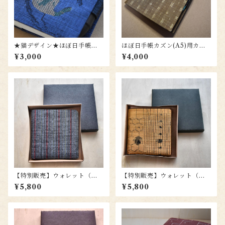
★猫デザイン★ほぼ日手帳オ
ほぼ日手帳カズン(A5)用カバ
リジナル（A6)用カバー(結城
ー tc001
¥3,000
¥4,000
紬) to004n
【特別販売】ウォレット（札
【特別販売】ウォレット（札
入）wl002
入）wl008
¥5,800
¥5,800