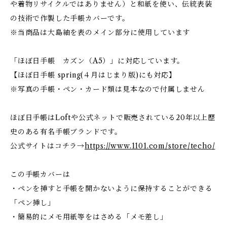
や着物リサイクルではありません）と和紙を使い、伝統表装
の技術で作製した手帳カバーです。
※当商品は大島紬を表のメイン部分に使用しています
「ほぼ日手帳 カズン（A5）」に対応しています。
【ほぼ日手帳 spring(４月はじまり版)にも対応】
※写真の手帳・ペン・カード類は見本なので付属しません
ほぼ日手帳はLoftや公式ネットで販売されている20年以上歴
史のある有名手帳ブランドです。
公式サイトはコチラ→
https://www.1101.com/store/techo/
この手帳カバーは
・ペンを挿すと手帳を開かないように保持することができる
「ペン挿し」
・簡易的にメモ用紙等をはさめる「メモ差し」