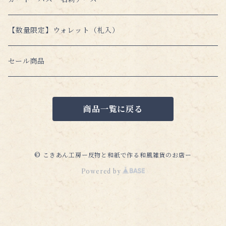
単品販売
標準フリーサイズ
オリジナル（A6）
新書本フリーサイズ
【数量限定】ウォレット（札入）
ハヤカワ文庫フリーサイズ（少し大きめ）
カズン（A5）
標準サイズ
単行本フリーサイズ
セール商品
特別仕様（猫デザイン）
コミック・ビジネスサイズ（少し大きめ）
単行本 四六判サイズ(少し小さめ)
商品一覧に戻る
単行本 B6サイズ（小さめ）
単行本 標準サイズ
© こきあん工房ー反物と和紙で作る和風雑貨のお店ー
Powered by
単行本 菊版サイズ（大きめ）