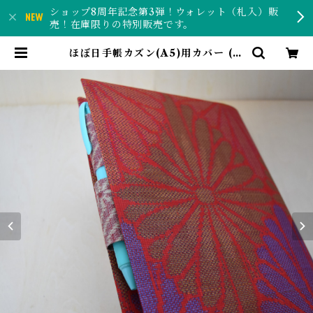
ショップ8周年記念第3弾！ウォレット（札入）販
売！在庫限りの特別販売です。
ほぼ日手帳カズン(A5)用カバー (大
島紬)hc033z | こきあん工房ー反物
と和紙で作る和風雑貨のお店ー