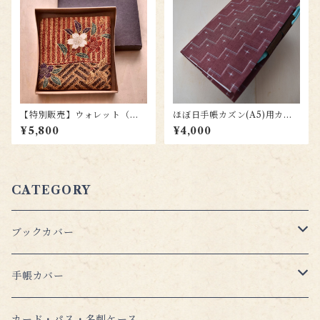
【特別販売】ウォレット（札
ほぼ日手帳カズン(A5)用カバ
入）wl004
ー hc038
¥5,800
¥4,000
CATEGORY
ブックカバー
【本の(単)羽織】文庫本 （おススメの新商品！）
手帳カバー
５周年記念セット
【本の(上)羽織】文庫本
ほぼ日手帳対応カバー
カード・パス・名刺ケース