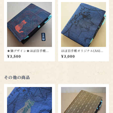
★猫デザイン★ほぼ日手帳オ
ほぼ日手帳オリジナル(A6)用
リジナル（A6)用カバー (大島
カバー(結城紬)ho035
¥3,500
¥3,000
紬)to009zn
その他の商品