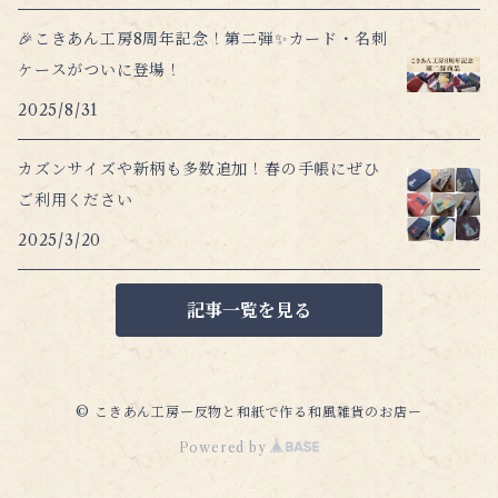
🎉こきあん工房8周年記念！第二弾✨カード・名刺
ケースがついに登場！
2025/8/31
カズンサイズや新柄も多数追加！春の手帳にぜひ
ご利用ください
2025/3/20
記事一覧を見る
© こきあん工房ー反物と和紙で作る和風雑貨のお店ー
Powered by