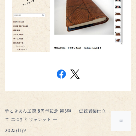
🎊こきあん工房 8周年記念 第3弾 ― 伝統表装仕立
て 二つ折りウォレット ―
2025/11/9