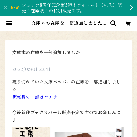
ショップ8周年記念第3弾！ウォレット（札入）販
売！在庫限りの特別販売です。
文庫本の在庫を一部追加しました |
こきあん工房ー反物と和紙で作る和
風雑貨のお店ー
文庫本の在庫を一部追加しました
2022/05/01 22:41
売り切れていた文庫本カバーの在庫を一部追加しまし
た
販売品の一部はコチラ
今後新作ブックカバーも販売予定ですのでお楽しみに
♪